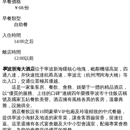
早餐價格
￥68/份
早餐類型
自助餐
入住時間
14:00之后
離店時間
12:00以前
寧
波浙海大酒店
位于寧波新海曙核心地塊，毗鄰機場高架，四
通八達，并快速抵達杭甬高速，寧波北（杭州灣跨海大橋）等
出入口，交通位置極其優越。
這是一家集客房、餐飲、會務、娛樂于一體的精品酒店，
以“優質的服務、上佳的口碑”連續四年榮獲寧波市十佳飯店稱
號及國家五鉆餐飲美譽。酒店擁有風格各異的客房，溫馨典
雅，設施俱全。
酒店餐飲設有10間豪華VIP包廂及玲瓏精致的中式餐廳，
提供寧波小海鮮及地道的家常菜，讓食客唇齒留香，留連往
返。這里還擁有各式宴會廳及大中小型會議室，配備專業會務
管家，為您的會務提供優質的服務。