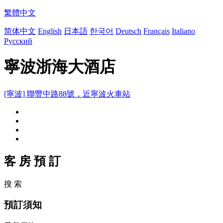
繁體中文
简体中文
English
日本語
한국어
Deutsch
Français
Italiano
Русский
寧波浙海大酒店
[寧波] 聯豐中路88號，近寧波火車站
客 房 預 訂
搜 索
預訂須知